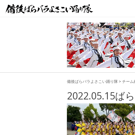
備後ばらバラよさこい踊り隊
>
チーム
2022.05.15ば