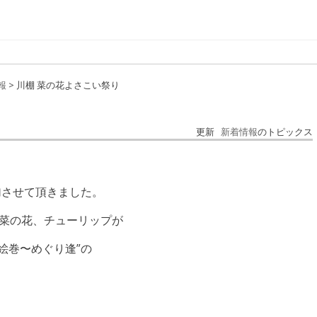
報
>
川棚 菜の花よさこい祭り
更新
新着情報
のトピックス
加させて頂きました。
菜の花、チューリップが
浦絵巻〜めぐり逢”の