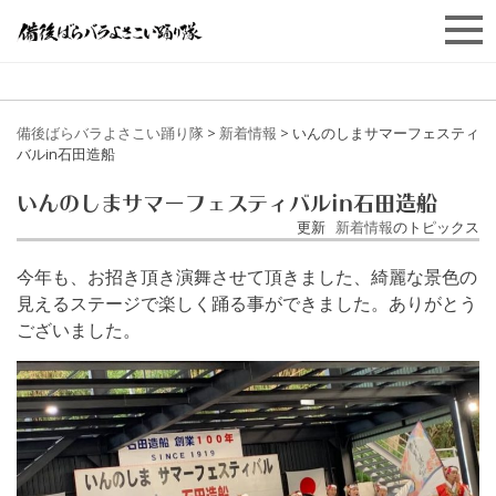
備後ばらバラよさこい踊り隊
>
新着情報
>
いんのしまサマーフェスティ
バルin石田造船
いんのしまサマーフェスティバルin石田造船
更新
新着情報
のトピックス
今年も、お招き頂き演舞させて頂きました、綺麗な景色の
見えるステージで楽しく踊る事ができました。ありがとう
ございました。