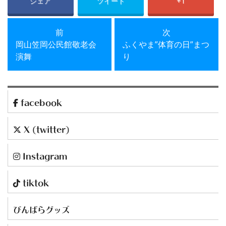
シェア
ツイート
+1
前の投稿
次の投稿
前
次
岡山笠岡公民館敬老会
ふくやま”体育の日”まつ
演舞
り
facebook
X (twitter)
Instagram
tiktok
びんばらグッズ