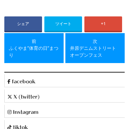
シェア
ツイート
+1
前の投稿
次の投稿
前
次
ふくやま”体育の日”まつ
井原デニムストリート
り
オープンフェス
facebook
X (twitter)
Instagram
tiktok