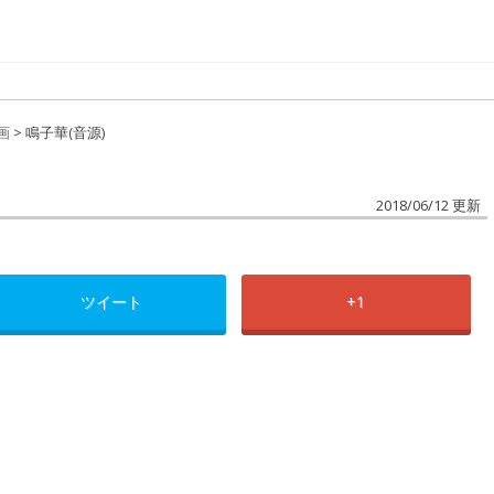
画
>
鳴子華(音源)
2018/06/12 更新
ツイート
+1
次の投稿