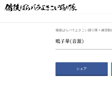
備後ばらバラよさこい踊り隊
>
練習動
鳴子華(音源)
シェア
前の投稿